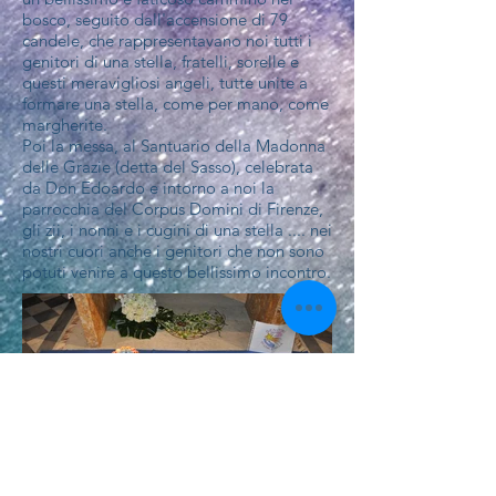
bosco, seguito dall'accensione di 79
candele, che rappresentavano noi tutti i
genitori di una stella, fratelli, sorelle e
questi meravigliosi angeli, tutte unite a
formare una stella, come per mano, come
margherite.
Poi la messa, al Santuario della Madonna
delle Grazie (detta del Sasso), celebrata
da Don Edoardo e intorno a noi la
parrocchia del Corpus Domini di Firenze,
gli zii, i nonni e i cugini di una stella .... nei
nostri cuori anche i genitori che non sono
potuti venire a questo bellissimo incontro.