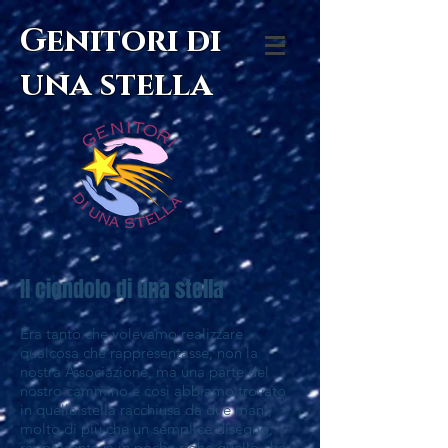
Genitori di
una stella
Il ciondolo di una stella
Era tanto che volevamo realizzare
qualcosa che rappresentasse, non la
nostra Associazione, ma una parte del
nostro cammino e così abbiamo trovato
in quella stella racchiusa da due mani,
molto di più che un semplice disegno,
rappresentava in poche righe quello che