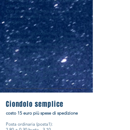
ci era successo.
Con un po' di lavoro e aiuto abbiamo
realizzato questo nostro piccolo
desiderio.
Il ciondolo è in acciaio con un laccino
nero per portare al collo, le dimensioni
sono equivalenti ad una moneta da un
euro e costa, quello semplice, 15 euro più
le spese di spedizione.
Sarà possibile anche incidere il nome del
piccolo dietro, con l'aggiunta di 10 euro,
per un totale di 25 euro a ciondolo più
spese di spedizione.
Ciondolo semplice
costo 15 euro più spese di spedizione
Posta ordinaria (posta1):
2,80 + 0,30 busta - 3,10