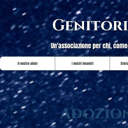
Genitori
Un'associazione per chi, come n
Il nostro aiuto
I nostri incontri
Stori
Adozion