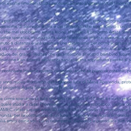
errori e come rimediarli. Grazie per essere accanto a Vanessa in tutti i momen
sta per concludersi. Ancora una volta, dopo tanti anni, vi ringrazio a
erissime di Salvador Bahia e dei missionari che sono spesso l'unico r
Più che mai dobbiamo essere vicino ai poveri. Il progetto Agata Smer
senza speranza, in una realtà dove la violenza impera, nessuno li co
tenuto a distanza è una creatura che chiamiamo per nome e, grazie al
 da raccontare con il sorriso sulle labbra. Sono convinto che anche vo
duce dei grandi risultati che garantiscono al vostro bambino futur
truzione e un'attenta assistenza sanitaria, ma soprattutto perché si
ntinuare insieme questo cammino, anche se pieno di ostacoli, per
 anno nuovo illuminato dalla grande luce di Maria Aparecida, protet
 progetto Agata Smeralda in Brasile)
 come speriamo di tutti voi. Una ragazzina di 12 anni è molto resp
uale studia a casa. Provvediamo al materiale scolastico, inoltre d
PAMEC celebra quest'anno 30 anni di vita cercando di promuovere l
munità, per la costruzione di un futuro degno. Voi e Agata Smeralda 
alia amici come voi. Lui vi ricompensi, benedica e custodisca tutti vo