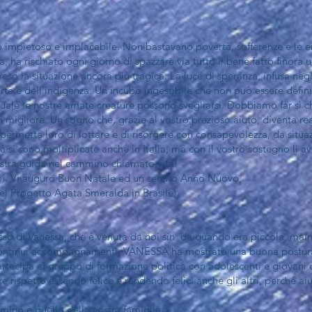
o impietoso e implacabile. Non bastavano povertà, sofferenze e le 
, ha rischiato ogni giorno di spazzare via tutto il bene fatto finora
so la situazione ancora più tragica. La luce di speranza, infusa negl
orte e dell'indigenza. Un incubo ingestibile che non può essere defin
le le nostre amate creature possono svegliarsi. Dobbiamo far sì ch
 migliore. Un sogno che, grazie al vostro prezioso aiuto, diventa re
permetta loro di lottare e di risorgere con consapevolezza, da situa
à si sono moltiplicate anche in Italia, ma con il vostro sostegno li ave
stra guida nel cammino chiamato vita!
oi. Vi auguro Buon Natale ed un sereno Anno Nuovo,
l Progetto Agata Smeralda in Brasile)
sso di Vanessa, che è venuta da noi sin da quando era piccola, malnu
ri continui accompagnamenti, VANESSA ha mostrato una buona postu
artecipa al gruppo di formazione politica con adolescenti e giovani qu
 rispetto essendo felice e rendendo felici anche gli altri, perché aiu
mino e quello della vostra famiglia.