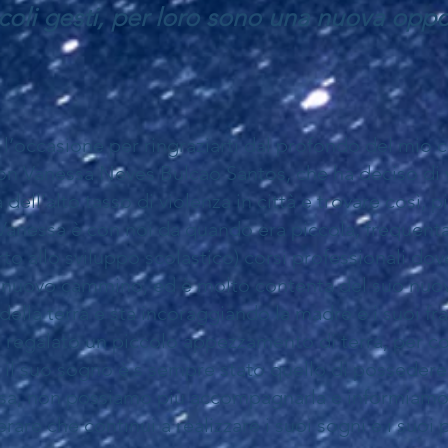
li gesti, per loro sono una nuova opport
l’occasione per ringraziarti dal profondo del mio 
con Vanessa Neves Bulcao Santos, che ha deciso di 
 dell’alto tasso di violenza in città e trovare così, pi
Vanessa è con noi da quando era piccola, frequenta
 allo sviluppo scolastico) corsi professionali dov
n nuovo cammino, ed è molto contenta del suo nuovo
lla terra e sta incoraggiando la madre e i suoi frate
a regalato un piccolo appezzamento di terra, per co
o e il suo sogno è s sempre stato quello di posseder
sa, non possiamo più accompagnarla e informiamo 
re che continui a realizzare i suoi sogni e i suoi pr