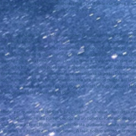
, ha iniziato il corso di parrucchiera, pensa un domani di aprire il su
 le sue amiche. Ricevi un nostro abbraccio fraterno
derci cura della fragilità delle persone. Gli strascichi della pandem
me favelas brasiliane in un baratro di sofferenza e morte sempre pi
re 33 milioni di persone, altri centomila vivo con un alto grado di 
i, fatta di mancanze di ogni genere, non solo legate all'assenza di ci
l'educazione ai più banali diritti civili, la fame si trasforma in disp
stibile che tutti insieme possiamo estirpare dalle vite dei nostri ama
 presente tormentato e marginale, ungendolo di dignità. Possiamo s
ri, la speranza di un futuro migliore che sazi la loro mente e il loro
o, continueremo a sfamare la loro voglia di vita! Vi auguro buon Na
l progetto Agata Smeralda in Brasile)
ante, per questo vi si dedica il più possibile. Vanessa vive con la mad
apoeira e attualmente sta partecipando ad un corso di formazione per
, che lavora su temi legati ai giovani. Si sta godendo questa esperi
anessa e a radicare il suo successo. A lei il nostro affetto e la nos