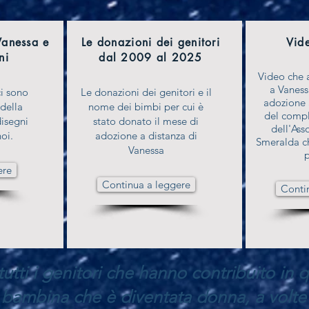
 Vanessa e
Le donazioni dei genitori
Vide
ni
dal 2009 al 2025
Video che
a Vaness
ci sono
Le donazioni dei genitori e il
adozione 
 della
nome dei bimbi per cui è
del compl
disegni
stato donato il mese di
dell'Ass
oi.
adozione a distanza di
Smeralda ch
Vanessa
ere
Continua a leggere
Conti
utti i genitori che hanno contribuito in q
 bambina che è diventata donna, a volte 