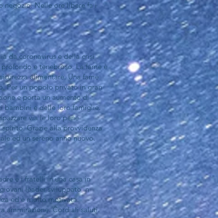
o negozio. Nelle ore libere fa i
ia da coronavirus e della crisi
ù profondo e tenebroso. La fame è
insicurezza alimentare. Una fame
bo. Per un popolo privato in gran
erazione e porta un aumento di
ti bambini e delle loro famiglie.
pazzare via le loro pene
 spirito. Grazie alla provvidenza
tale ed un sereno anno nuovo.
re e i fratelli in una casa in
 giovani leader sviluppato in
enza ed è molto motivata.
tra ammirazione. Cordiali saluti.