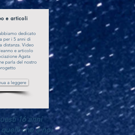
o e articoli
 abbiamo dedicato
a per i 5 anni di
a distanza. Video
eanno e articolo
ociazione Agata
e parla del nostro
progetto
nua a leggere
uesti 16 anni
quelli che a noi