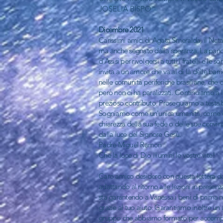
JOSELIA BISPO
Dicembre 2021
Carissimi amici di Agata Smeralda, il Natal
ma anche segnato dalla speranza. La pandemi
d'Assisi per rivolgersi a tutti i fratelli e 
invita a un amore che va al di là delle barr
nelle comunità periferiche brasiliane, c
però non ci ha paralizzati. Continuiamo a la
prezioso contributo. Proseguiamo a testa ba
Sogniamo come un'unica umanità, come viand
chiarezza della sua fede o delle sue convin
dalla luce del Signore Gesù.
Padre Miguel Ramon
Che la luce di Dio illumini le vostre vite!
Caro amico desidero con questa lettera dar
adattando al ritorno alle lezioni in presenz
sta garantendo a Vanessa i beni di prima nec
grazie al tuo aiuto. Garantiamo inoltre u
gruppo che abbiamo formato per accompagn