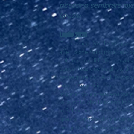
possono sembrare picco
Grazie
Luglio 2025
Caro amico! Voglio cogliere 
affetto che hai dimostrato 
nell’interior di Bahia, a causa
concentrazione negli studi. 
proseguire con ADE (supporto
bene. Oggi si incontra in u
imparando a prendersi cura de
loro, dato che la nonna le h
in Salvador viveva in affitt
questo cambio di vita Vanes
progetto. Continuiamo a spera