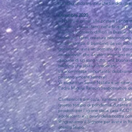
stai sbagliando ma colui che ti indica gli 
Dicembre 2020
Il Natale è ormai alle porte e l'anno 
bambini, che abitano nelle favelas pov
Viviamo momenti difficili in Brasile. 
vicinanza. Tante creature nascondono 
loro esistenza. Il bambino da voi sos
generosità, avrà un domani, una storia
consapevoli che il vostro impegno pro
dispone di un sano vitto, una buona is
padrino che abita oltreoceano.
La scommessa importante: dobbiamo co
possano vincere sempre!
Vi auguro un Santo Natale e un sereno
Padre Miguel Ramon (responsabile del
Carissimo/a amico/a, Vanessa sta bene
questo tempo di pandemia durante il q
prodotti per l'igiene della casa ACO
adolescenti e giovani della nostra co
Ringraziamo il Signore per avere in It
Joselia Bispo