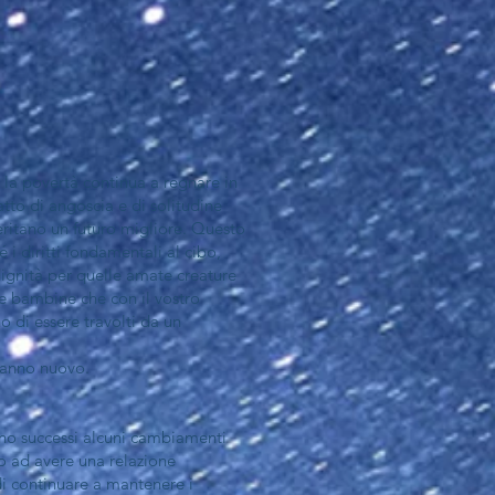
la povertà continua a regnare in
atto di angoscia e di solitudine
eritano un futuro migliore. Questo
i diritti fondamentali al cibo,
 dignità per quelle amate creature
i e bambine che con il vostro
 di essere travolti da un
 anno nuovo.
ono successi alcuni cambiamenti
o ad avere una relazione
di continuare a mantenere i