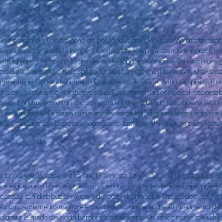
e è prossimo e un altro anno sta per concludersi. Un altro anno caratterizzat
a ha attraversato le frontiere e tolto tante vite paralizzando il mondo. Frate
le sorelle e proporre loro una forma di vita dal sapore di Vangelo. Tra i suoi con
iere della geografia e dello spazio. Quelle barriere che il coronavirus ha vali
he concentrano un grande numero di persone poverissime. Sono sempre più p
vorare, sostenendo le iniziative solidali dei nostri missionari e del responsabi
ssa il nostro lavoro tra i più poveri tra i poveri. Quando tutto questo sarà 
anti fatti dalla stessa carne umana, come figli di questa stessa terra che os
zioni, ciascuno con la propria voce. Siamo tutti fratelli! Vi auguro buon Nat
ti notizie di Vanessa che ha ora 13 anni, sta bene e gode di buona salute. S
a e segue con diligenza il nuovo modello ibrido (parte delle lezioni in presenza
essità con distribuzioni mensili di pacchi di alimenti e altri prodotti per l'igi
n accompagnamento migliore e più da vicino grazie anche all'inserimento de
are le madri dei nostri bambini e adolescenti. Un amico non è colui che 