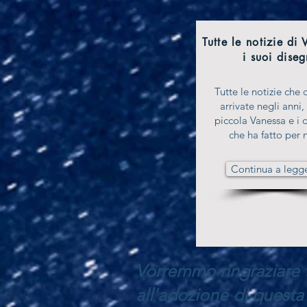
Tutte le notizie di
i suoi diseg
Tutte le notizie che 
arrivate negli anni,
piccola Vanessa e i 
che ha fatto per n
Continua a legg
Vorremmo ringraziare t
all'adozione di questa