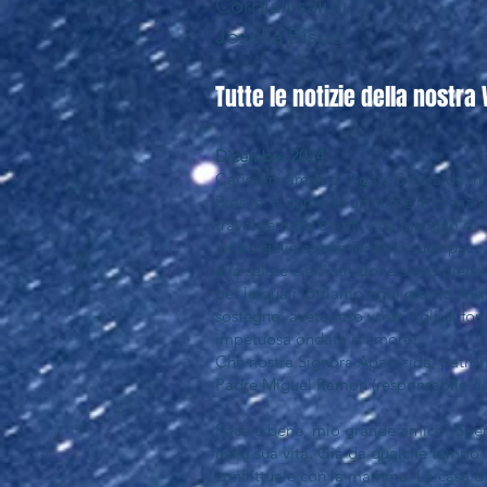
Cordiali saluti
Joselia Bispo
Tutte le notizie della nostr
Dicembre 2024
Carissimi amici di Agata Smeralda, n
Brasile. È come se un fiume in piena at
travolge tutto e tutti e ha bisogno d
futuro deve essere fondato sulla pace,
alla salute e all'istruzione siano pie
per le quali lottiamo ogni giorno, ins
sostegno, avete reso vostri figli dif
impetuosa ondata d'amore!
Che nostra Signora Aparecida, patron
Padre Miguel Ramon (responsabile del
Pace e bene, mio grande amico! Spero 
nella sua vita. Già da qualche tempo 
conflittuale con la mamma. La casa de