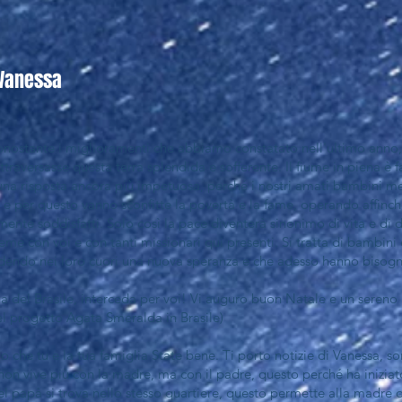
a Vanessa
onostante i miglioramenti che abbiamo constatato nell'ultimo anno, 
traversasse questa terra splendida e sofferente. Il fiume in piena è f
i una risposta ancora più impetuosa, perché i nostri amati bambini m
 e per questo vanno sconfitte la povertà e la fame, operando affinché 
namente soddisfatti. Solo così la pace diventerà sinonimo di vita e di
ieme con voi e con tanti missionari qui presenti. Si tratta di bambin
fondendo nei loro cuori una nuova speranza e che adesso hanno bisogno
a del Brasile, interceda per voi! Vi auguro buon Natale e un sereno
 progetto Agata Smeralda in Brasile)
che tu e la tua famiglia State bene. Ti porto notizie di Vanessa, s
non vive più con la madre, ma con il padre, questo perché ha iniziat
l papà si trova nello stesso quartiere, questo permette alla madre 