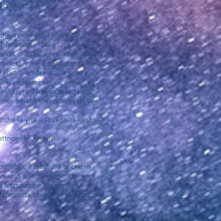
ti di bisogno!
nche a nome dei nostri tanti
iferimento della loro vita.
alda ci aiuta a realizzare questa
nsidera, nè è a conoscenza della
 vostro amore e alla vostra
i, carissimi amici, siete
o migliore. Non soltanto perché
 sente amato e accettato da un
ché la vita e la dignità umana
trice del Brasile.
onsabile e studiosa anche in
oniamo pacchi alimentari e
a formazione di bambini,
fate parte di questa costruzione.
i.