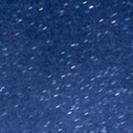
unità di vita.
cuore, per l’immenso
vivere con la nonna,
ù tranquillità e
ndo l’asilo, per poi
e si è adattata molto
 percorso di vita, sta
lli a trasferirsi anche
struire una casa, già che
e una casa tutta sua. Con
il suo scioglimento dal
ogetti di vita.