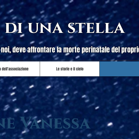
 di una stella
oi, deve affrontare la morte perinatale del proprio
a dell'associazione
Le storie e il cielo
Progetti
e Vanessa