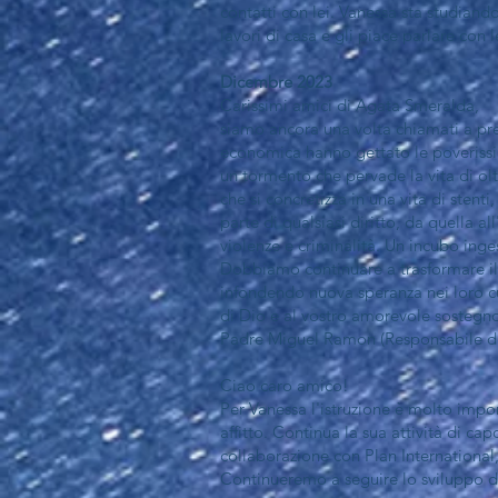
contatti con lei. Vanessa sta studiando
lavori di casa e gli piace parlare con
Dicembre 2023
Carissimi amici di Agata Smeralda,
siamo ancora una volta chiamati a pren
economica hanno gettato le poverissi
un tormento che pervade la vita di olt
che si concretizza in una vita di stent
parte di qualsiasi diritto, da quella al
violenze e criminalità. Un incubo inge
Dobbiamo continuare a trasformare il
infondendo nuova speranza nei loro cuo
di Dio e al vostro amorevole sostegn
Padre Miguel Ramon (Responsabile de
Ciao caro amico!
Per Vanessa l'istruzione è molto import
affitto. Continua la sua attività di c
collaborazione con Plan International
Continueremo a seguire lo sviluppo di V