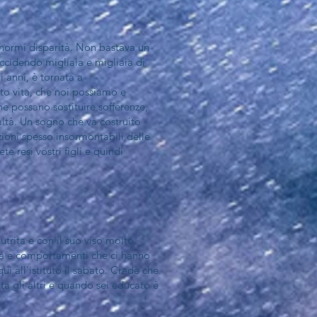
enormi disparità. Non bastava un
 uccidendo migliaia e migliaia di
i anni, è tornata a
ito vita, che noi possiamo e
e possano sostituire sofferenze,
altà. Un sogno che va costruito
zioni spesso insormontabili delle
te resi vostri figli e quindi
trita e con il suo viso molto
ra e comportamenti che ci hanno
i all'istituto il sabato. Crede che
ta gli altri e quando sei educato è