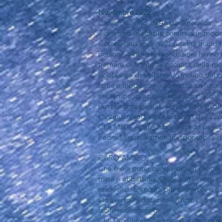
Novembre 2022
Carissimi amici di Agata Smeralda,
il dramma in Brasile continua in mod
Coronavirus che, con brutalità inaudita
persone. Anche le inondazioni hanno re
tremare di fronte all'oscurità della m
dobbiamo debellare. Un incubo dal qua
fame e morte con il sogno di un futuro
nel tempo, grazie all'educazione, che 
poverissime favelas. So che le difficolt
continuano ad avere bisogno della vo
Che Maria Aparecida interceda per v
Padre Miguel Ramon (Responsabile de
CARO AMICO,
Che gioia poter condividere il progre
triste e abbattuto. Oggi con i vost
reso felici. È ancora più socievole e p
attraverso l'educazione impari ad avere
facile riconoscerlo.
Che Dio illumini sempre il vostro cam