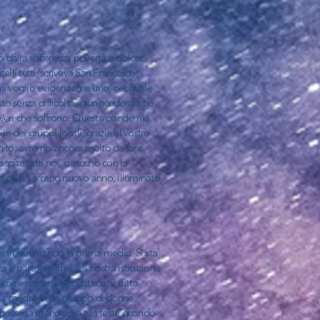
o dalla sofferenza povertà e dolore
lli tutti, scriveva San Francesco
sigli voglio evidenziarne uno, nel quale
cato senza difficoltà, giungendo anche
overi che soffrono. Questa pandemia
le dei gruppi locali, grazie al vostro
finito, avremo ancora molto da fare.
pita tutti noi, ciascuno con la
ale ed un sereno nuovo anno, illuminato
ta frequentando la prima media. Si sta
 e parte on-line). La nostra istituzione
ene e materiale didattico, il tutto
lla madre in un gruppo di donne,
passa la mano sulla tua testa quando