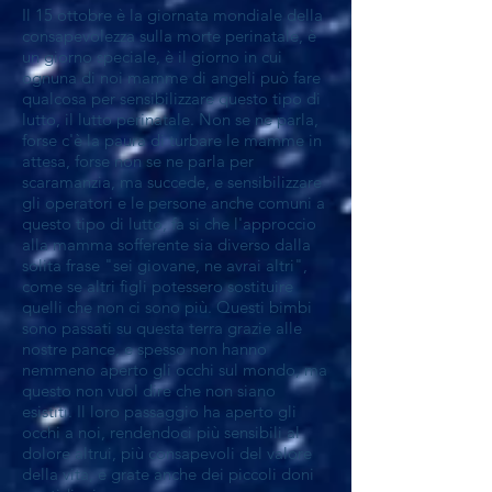
Il 15 ottobre è la giornata mondiale della
consapevolezza sulla morte perinatale, è
un giorno speciale, è il giorno in cui
ognuna di noi mamme di angeli può fare
qualcosa per sensibilizzare questo tipo di
lutto, il lutto perinatale. Non se ne parla,
forse c'è la paura di turbare le mamme in
attesa, forse non se ne parla per
scaramanzia, ma succede, e sensibilizzare
gli operatori e le persone anche comuni a
questo tipo di lutto, fa si che l'approccio
alla mamma sofferente sia diverso dalla
solita frase "sei giovane, ne avrai altri",
come se altri figli potessero sostituire
quelli che non ci sono più. Questi bimbi
sono passati su questa terra grazie alle
nostre pance, e spesso non hanno
nemmeno aperto gli occhi sul mondo, ma
questo non vuol dire che non siano
esistiti. Il loro passaggio ha aperto gli
occhi a noi, rendendoci più sensibili al
dolore altrui, più consapevoli del valore
della vita, e grate anche dei piccoli doni