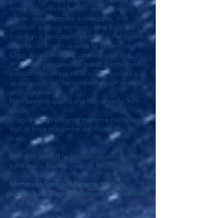
come tali, perché le loro braccia sono
vuote, non spingono passeggini, non
giocano sul tappeto con i loro figli, ma i
loro figli li portano ogni giorno nel cuore,
vivendo in modo diverso la maternità.
Oggi accendere una candela significa,
ricordare, pensare che questi bimbi sono
passati comunque nella nostra società e in
qualcuno di noi hanno lasciato un grande
segno d'amore.
Non sempre quello che non si vede, non
esiste.
Oggi e sempre siamo mamme dei nostri
figli in terra ma anche dei nostri figli in
cielo.
Dalla 19 alle 20 le candele illumineranno
tutta Italia, buona onda di luce
Mettete le foto delle vostre candele
accese sulla pagina facebook di “
Genitori
di una stella
”