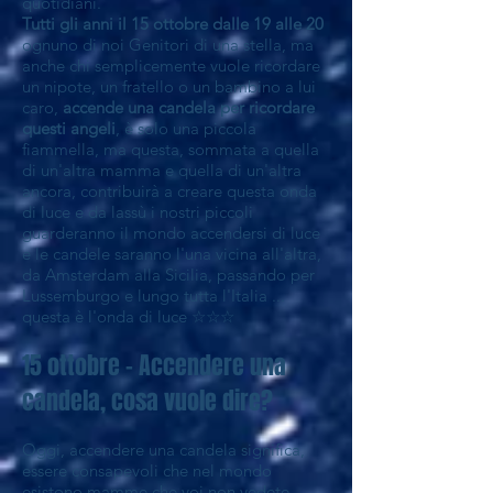
quotidiani.
Tutti gli anni il 15 ottobre dalle 19 alle 20
ognuno di noi Genitori di una stella, ma
anche chi semplicemente vuole ricordare
un nipote, un fratello o un bambino a lui
caro,
accende una candela per ricordare
questi angeli
, è solo una piccola
fiammella, ma questa, sommata a quella
di un'altra mamma e quella di un'altra
ancora, contribuirà a creare questa onda
di luce e da lassù i nostri piccoli
guarderanno il mondo accendersi di luce
e le candele saranno l'una vicina all'altra,
da Amsterdam alla Sicilia, passando per
Lussemburgo e lungo tutta l'Italia ...
questa è l'onda di luce ☆☆☆
15 ottobre - Accendere una
candela, cosa vuole dire?
Oggi, accendere una candela significa,
essere consapevoli che nel mondo
esistono mamme che voi non vedete