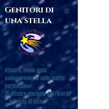
Genitori di
una stella
Ottobre, mese della
consapevolezza sulla morte
perinatale
15 ottobre giornata del ricordo
... e l'onda di luce